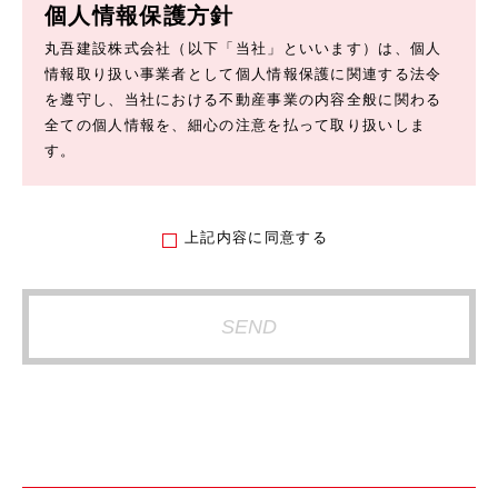
個人情報保護方針
丸吾建設株式会社（以下「当社」といいます）は、個人
情報取り扱い事業者として個人情報保護に関連する法令
を遵守し、当社における不動産事業の内容全般に関わる
全ての個人情報を、細心の注意を払って取り扱いしま
す。
1.個人情報利用目的
お客様の個人情報は、原則として、当社のサービスに関
上記内容に同意する
する情報をご提供する目的や当社に対するご意見、ご要
望に関する今後の改善、及び、問い合せに関するご回答
のために利用致します。 それ以外の目的で利用する場合
は個人情報をご提供いただく際に予め目的を明示してお
りますのでご確認下さい。
2.第三者への情報提供
お客様の個人情報は、以下の場合を除き第三者に開示、
提供、譲渡、することは致しません。
1.法的拘束力がある第三者機関からの開示要求がある場