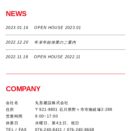
合
2.お客様本人の同意があった場合
NEWS
3.クッキー（Cookie）の利用
ホームページではクッキー（Cookie）を利用しておりま
2023.01.16
OPEN HOUSE 2023.01
す。クッキー（Cookie）を使用する目的はお客様がホー
ムページを再訪された際に便利にお使い頂くことを目的
2022.12.20
年末年始休業のご案内
に使用しており、お客様のプライバシーを侵害するもの
ではありません。
2022.11.18
OPEN HOUSE 2022.11
4.適用範囲
本プライバシーポリシーはホームページ内にのみ適用さ
れます。ホームページからリンクの張られている他のサ
イトでの個人情報保護については一切の責任を負いませ
COMPANY
ん。
会社名
丸吾建設株式会社
住所
〒921-8801 石川県野々市市御経塚2-288
営業時間
9:00~17:00
休業日
水曜日、第4土日、祝日
TEL / FAX
076-240-8411 / 076-240-8668